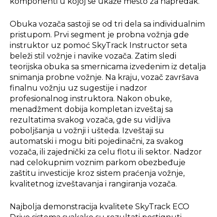
komponenti u kojoj se ukaže mesto za napredak.
Obuka vozača sastoji se od tri dela sa individualnim
pristupom. Prvi segment je probna vožnja gde
instruktor uz pomoć SkyTrack Instructor seta
beleži stil vožnje i navike vozača. Zatim sledi
teorijska obuka sa smernicama izvedenim iz detalja
snimanja probne vožnje. Na kraju, vozač završava
finalnu vožnju uz sugestije i nadzor
profesionalnog instruktora. Nakon obuke,
menadžment dobija kompletan izveštaj sa
rezultatima svakog vozača, gde su vidljiva
poboljšanja u vožnji i ušteda. Izveštaji su
automatski i mogu biti pojedinačni, za svakog
vozača, ili zajednički za celu flotu ili sektor. Nadzor
nad celokupnim voznim parkom obezbeđuje
zaštitu investicije kroz sistem praćenja vožnje,
kvalitetnog izveštavanja i rangiranja vozača.
Najbolja demonstracija kvalitete SkyTrack ECO