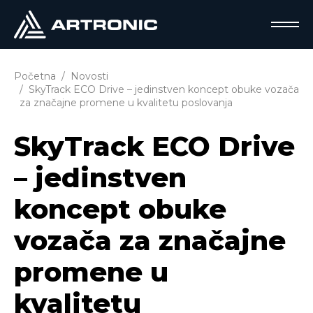
Početna
Novosti
SkyTrack ECO Drive – jedinstven koncept obuke vozača
za značajne promene u kvalitetu poslovanja
SkyTrack ECO Drive
– jedinstven
koncept obuke
vozača za značajne
promene u
kvalitetu