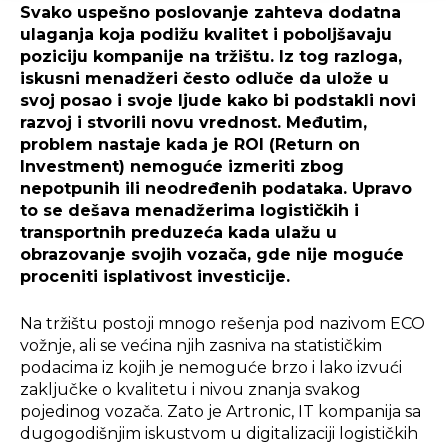
Svako uspešno poslovanje zahteva dodatna
ulaganja koja podižu kvalitet i poboljšavaju
poziciju kompanije na tržištu. Iz tog razloga,
iskusni menadžeri često odluče da ulože u
svoj posao i svoje ljude kako bi podstakli novi
razvoj i stvorili novu vrednost. Međutim,
problem nastaje kada je ROI (Return on
Investment) nemoguće izmeriti zbog
nepotpunih ili neodređenih podataka. Upravo
to se dešava menadžerima logističkih i
transportnih preduzeća kada ulažu u
obrazovanje svojih vozača, gde nije moguće
proceniti isplativost investicije.
Na tržištu postoji mnogo rešenja pod nazivom ECO
vožnje, ali se većina njih zasniva na statističkim
podacima iz kojih je nemoguće brzo i lako izvući
zaključke o kvalitetu i nivou znanja svakog
pojedinog vozača. Zato je Artronic, IT kompanija sa
dugogodišnjim iskustvom u digitalizaciji logističkih