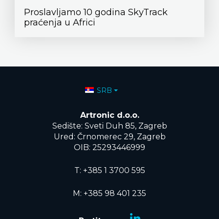
Proslavljamo 10 godina SkyTrack
praćenja u Africi
Izaberite vaš jezik
SRB
Artronic d.o.o.
Sedište: Sveti Duh 85, Zagreb
Ured: Črnomerec 29, Zagreb
OIB: 25293446999
T:
+385 1 3700 595
M: +385 98 401 235