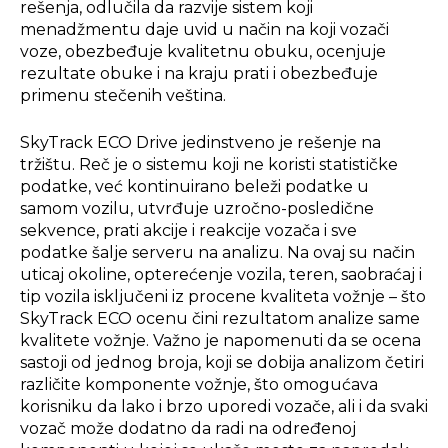
rešenja, odlučila da razvije sistem koji
menadžmentu daje uvid u način na koji vozači
voze, obezbeđuje kvalitetnu obuku, ocenjuje
rezultate obuke i na kraju prati i obezbeđuje
primenu stečenih veština.
SkyTrack ECO Drive jedinstveno je rešenje na
tržištu. Reč je o sistemu koji ne koristi statističke
podatke, već kontinuirano beleži podatke u
samom vozilu, utvrđuje uzročno-posledične
sekvence, prati akcije i reakcije vozača i sve
podatke šalje serveru na analizu. Na ovaj su način
uticaj okoline, opterećenje vozila, teren, saobraćaj i
tip vozila isključeni iz procene kvaliteta vožnje – što
SkyTrack ECO ocenu čini rezultatom analize same
kvalitete vožnje. Važno je napomenuti da se ocena
sastoji od jednog broja, koji se dobija analizom četiri
različite komponente vožnje, što omogućava
korisniku da lako i brzo uporedi vozače, ali i da svaki
vozač može dodatno da radi na određenoj