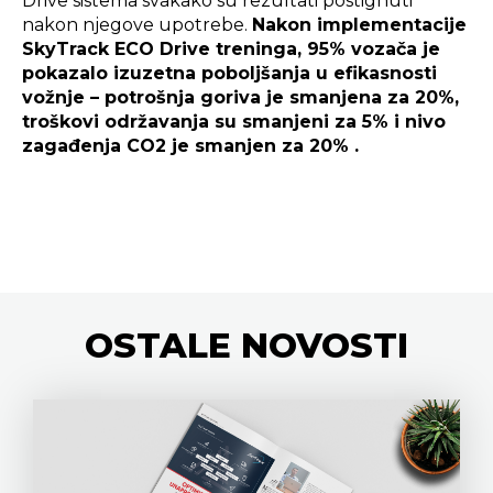
Drive sistema svakako su rezultati postignuti
nakon njegove upotrebe.
Nakon implementacije
SkyTrack ECO Drive treninga, 95% vozača je
pokazalo izuzetna poboljšanja u efikasnosti
vožnje – potrošnja goriva je smanjena za 20%,
troškovi održavanja su smanjeni za 5% i nivo
zagađenja CO2 je smanjen za 20% .
OSTALE
NOVOSTI