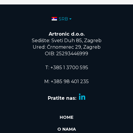
Izaberite vaš jezik
SRB
Artronic d.o.o.
Sedište: Sveti Duh 85, Zagreb
Ured: Črnomerec 29, Zagreb
OIB: 25293446999
T:
+385 1 3700 595
M: +385 98 401 235
Pratite nas:
HOME
O NAMA