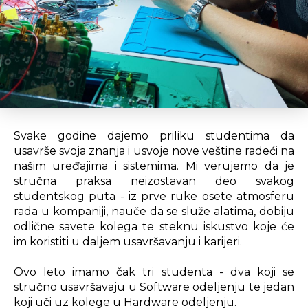
Svake godine dajemo priliku studentima da
usavrše svoja znanja i usvoje nove veštine radeći na
našim uređajima i sistemima. Mi verujemo da je
stručna praksa neizostavan deo svakog
studentskog puta - iz prve ruke osete atmosferu
rada u kompaniji, nauče da se služe alatima, dobiju
odlične savete kolega te steknu iskustvo koje će
im koristiti u daljem usavršavanju i karijeri.
Ovo leto imamo čak tri studenta - dva koji se
stručno usavršavaju u Software odeljenju te jedan
koji uči uz kolege u Hardware odeljenju.