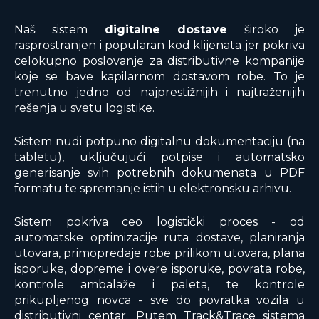
Naš sistem
digitalne dostave
široko je
rasprostranjen i popularan kod klijenata jer pokriva
celokupno poslovanje za distributivne kompanije
koje se bave kapilarnom dostavom robe. To je
trenutno jedno od najprestižnijih i najtraženijih
rešenja u svetu logistike.
Sistem nudi potpuno digitalnu dokumentaciju (na
tabletu), uključujući potpise i automatsko
generisanje svih potrebnih dokumenata u PDF
formatu te spremanje istih u elektronsku arhivu.
Sistem pokriva ceo logistički proces - od
automatske optimizacije ruta dostave, planiranja
utovara, primopredaje robe prilikom utovara, plana
isporuke, dopreme i overe isporuke, povrata robe,
kontrole ambalaže i paleta, te kontrole
prikupljenog novca - sve do povratka vozila u
distributivni centar. Putem Track&Trace sistema