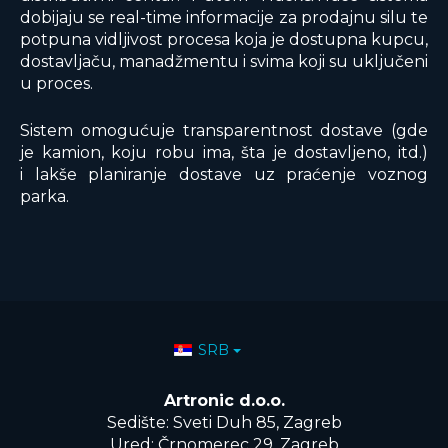
dobijaju se real-time informacije za prodajnu silu te
potpuna vidljivost procesa koja je dostupna kupcu,
dostavljaču, manadžmentu i svima koji su uključeni
u proces.
Sistem omogućuje transparentnost dostave (gde
je kamion, koju robu ima, šta je dostavljeno, itd.)
i lakše planiranje dostave uz praćenje voznog
parka.
Izaberite vaš jezik
SRB
Artronic d.o.o.
Sedište: Sveti Duh 85, Zagreb
Ured: Črnomerec 29, Zagreb